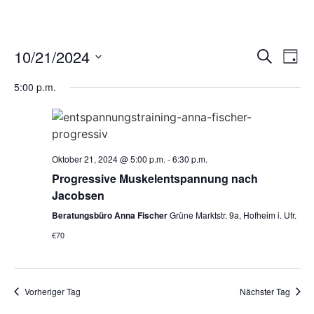
Veran
Ve
10/21/2024
Suche
Tag
Datum
An
Such
wählen.
5:00 p.m.
Na
und
Ansic
Navig
Oktober 21, 2024 @ 5:00 p.m.
-
6:30 p.m.
Progressive Muskelentspannung nach
Jacobsen
Beratungsbüro Anna Fischer
Grüne Marktstr. 9a, Hofheim i. Ufr.
€70
Vorheriger Tag
Nächster Tag