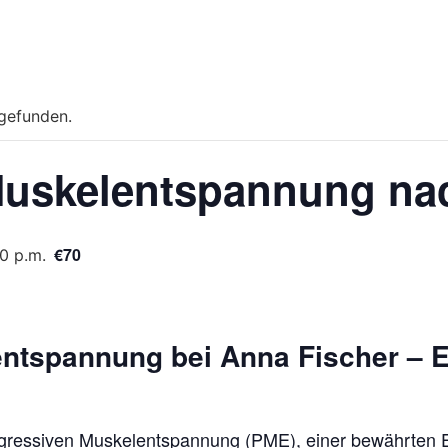
tgefunden.
Muskelentspannung na
€70
0 p.m.
entspannung bei Anna Fischer – 
gressiven Muskelentspannung (PME), einer bewährten 